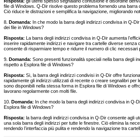
Risposta:
gli utenti spesso segnalano confusione e disordine derivanti
file di Windows. Q-Dir risolve questo problema fornendo una barra degli
Ciò riduce le distrazioni e semplifica la navigazione, migliorando no
8.
Domanda:
In che modo la barra degli indirizzi condivisa in Q-Dir
dei file in Windows?
Risposta:
La barra degli indirizzi condivisa in Q-Dir aumenta l'effici
inserire rapidamente indirizzi e navigare tra cartelle diverse senza do
consente di risparmiare tempo e ridurre il numero di clic necessari p
9.
Domanda:
Sono presenti funzionalità speciali nella barra degli ind
rispetto a Esplora file di Windows?
Risposta:
Sì, la barra degli indirizzi condivisi in Q-Dir offre funzion
rapidamente gli indirizzi utilizzati di recente o creare segnalibri per 
sono disponibili nella stessa forma in Esplora file di Windows e offr
lavorano regolarmente con molti file.
10.
Domanda:
In che modo la barra degli indirizzi condivisa in Q-Dir 
Esplora file di Windows?
Risposta:
la barra degli indirizzi condivisa in Q-Dir consente agli ute
una sola barra degli indirizzi per tutte le finestre. Ciò elimina la nece
rendendo l'interfaccia più pulita e rendendo la navigazione tra cartel