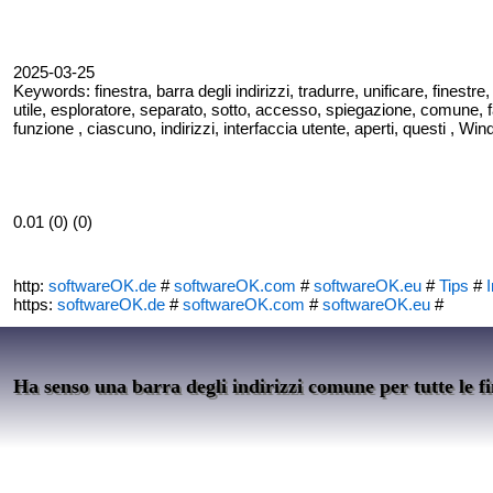
2025-03-25
Keywords: finestra, barra degli indirizzi, tradurre, unificare, finestre,
utile, esploratore, separato, sotto, accesso, spiegazione, comune, fa
funzione , ciascuno, indirizzi, interfaccia utente, aperti, questi , Wi
0.01 (0) (0)
http:
softwareOK.de
#
softwareOK.com
#
softwareOK.eu
#
Tips
#
I
https:
softwareOK.de
#
softwareOK.com
#
softwareOK.eu
#
Ha senso una barra degli indirizzi comune per tutte le f