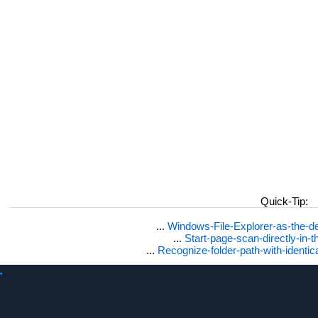
Quick-Tip:
...
Windows-File-Explorer-as-the-de
...
Start-page-scan-directly-in-t
...
Recognize-folder-path-with-identi