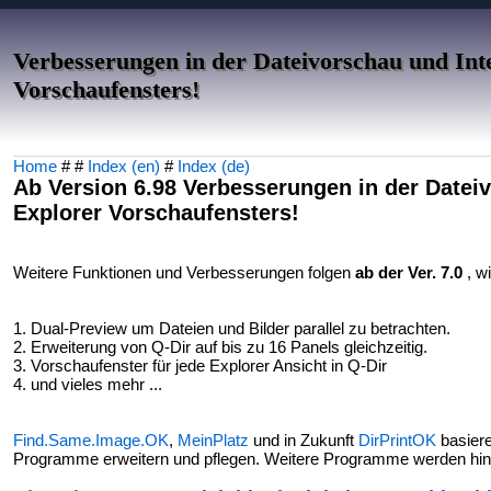
Verbesserungen in der Dateivorschau und Int
Vorschaufensters!
Home
# #
Index (en)
#
Index (de)
Ab Version 6.98 Verbesserungen in der Datei
Explorer Vorschaufensters!
Weitere Funktionen und Verbesserungen folgen
ab der Ver. 7.0
, w
1. Dual-Preview um Dateien und Bilder parallel zu betrachten.
2. Erweiterung von Q-Dir auf bis zu 16 Panels gleichzeitig.
3. Vorschaufenster für jede Explorer Ansicht in Q-Dir
4. und vieles mehr ...
Find.Same.Image.OK
,
MeinPlatz
und in Zukunft
DirPrintOK
basier
Programme erweitern und pflegen. Weitere Programme werden 