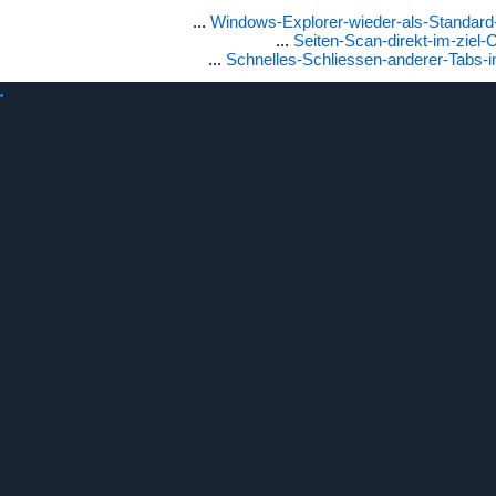
...
Windows-Explorer-wieder-als-Standard
...
Seiten-Scan-direkt-im-ziel-
...
Schnelles-Schliessen-anderer-Tabs-i