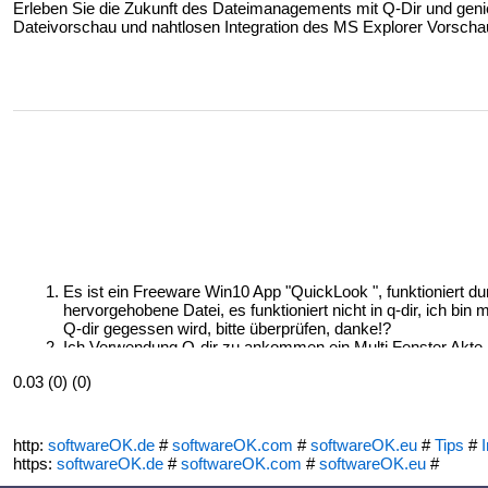
Erleben Sie die Zukunft des Dateimanagements mit Q-Dir und genie
Dateivorschau und nahtlosen Integration des MS Explorer Vorscha
Es ist ein Freeware Win10 App "QuickLook ", funktioniert du
hervorgehobene Datei, es funktioniert nicht in q-dir, ich bin
Q-dir gegessen wird, bitte überprüfen, danke!?
Ich Verwendung Q-dir zu ankommen ein Multi Fenster Akte D
geöffnet Forscher Fenster. Aber ich habe dieses Layout: ei
0.03 (0) (0)
der rechten Seite eine vier Ordner-Zone. Standardmäßig is
und ich kippe sehen MS Office docs, PDFs oder irgendetw
auf "MS Preview " jedes Mal, wenn ich das Programm öffnen
dauerhaft zu machen? Standardmäßig in diesem Modus öff
http:
softwareOK.de
#
softwareOK.com
#
softwareOK.eu
#
Tips
#
I
https:
softwareOK.de
#
softwareOK.com
#
softwareOK.eu
#