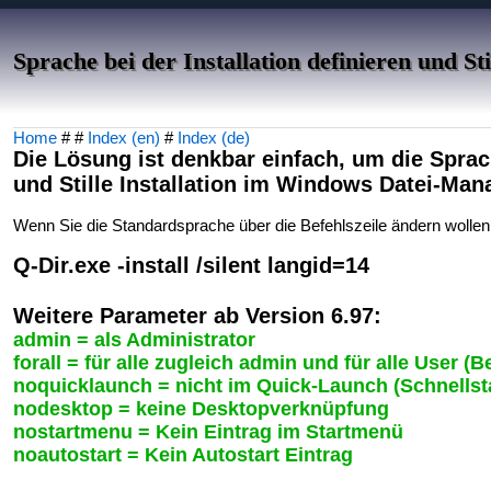
Sprache bei der Installation definieren und Stil
Home
# #
Index (en)
#
Index (de)
Die Lösung ist denkbar einfach, um die Sprach
und Stille Installation im Windows Datei-Man
Wenn Sie die Standardsprache über die Befehlszeile ändern wollen u
Q-Dir.exe -install /silent langid=14
Weitere Parameter ab Version 6.97:
admin = als Administrator
forall = für alle zugleich admin und für alle User (B
noquicklaunch = nicht im Quick-Launch (Schnellsta
nodesktop = keine Desktopverknüpfung
nostartmenu = Kein Eintrag im Startmenü
noautostart = Kein Autostart Eintrag