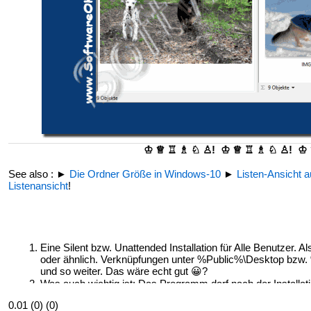
♔ ♕ ♖ ♗ ♘ ♙! ♔ ♕ ♖ ♗ ♘ ♙! ♔
See also : ►
Die Ordner Größe in Windows-10
►
Listen-Ansicht a
Listenansicht
!
Eine Silent bzw. Unattended Installation für Alle Benutzer
oder ähnlich. Verknüpfungen unter %Public%\Desktop bz
und so weiter. Das wäre echt gut 😀?
Was auch wichtig ist: Das Programm darf nach der Installati
Ja, muss aber im Admin Modus gestartet werden! Werde die 
0.01 (0) (0)
Wunschparameter bevor ich es Update?