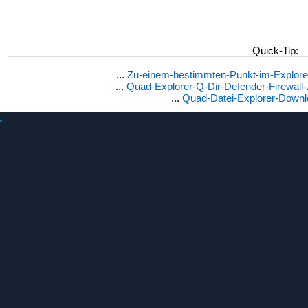
Quick-Tip:
...
Zu-einem-bestimmten-Punkt-im-Explorer
...
Quad-Explorer-Q-Dir-Defender-Firewal
...
Quad-Datei-Explorer-Downl