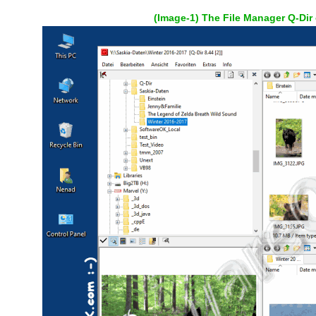
(Image-1) The File Manager Q-Di