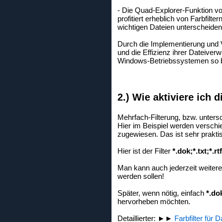
- Die Quad-Explorer-Funktion von
profitiert erheblich von Farbfil
wichtigen Dateien unterscheide
Durch die Implementierung und V
und die Effizienz ihrer Dateiver
Windows-Betriebssystemen so be
2.) Wie aktiviere ich d
Mehrfach-Filterung, bzw. unters
Hier im Beispiel werden versc
zugewiesen. Das ist sehr praktis
Hier ist der Filter
*.dok;*.txt;*.rtf
Man kann auch jederzeit weiter
werden sollen!
Später, wenn nötig, einfach
*.dok
hervorheben möchten.
Detaillierter: ►►
Farbfilter für