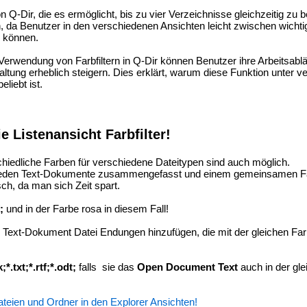
 Q-Dir, die es ermöglicht, bis zu vier Verzeichnisse gleichzeitig zu b
tern, da Benutzer in den verschiedenen Ansichten leicht zwischen wicht
n können.
erwendung von Farbfiltern in Q-Dir können Benutzer ihre Arbeitsablä
waltung erheblich steigern. Dies erklärt, warum diese Funktion unter 
liebt ist.
ie Listenansicht Farbfilter!
chiedliche Farben für verschiedene Dateitypen sind auch möglich.
hieden Text-Dokumente zusammengefasst und einem gemeinsamen Far
ch, da man sich Zeit spart.
;
und in der Farbe rosa in diesem Fall!
e Text-Dokument Datei Endungen hinzufügen, die mit der gleichen F
;*.txt;*.rtf;
*.odt
;
falls sie das
Open Document Text
auch in der gl
 Dateien und Ordner in den Explorer Ansichten!