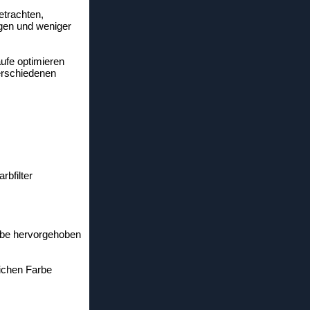
etrachten,
igen und weniger
ufe optimieren
verschiedenen
bfilter
arbe hervorgehoben
eichen Farbe