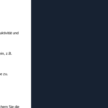
uktivität und
in, z.B.
be zu.
chern Sie die