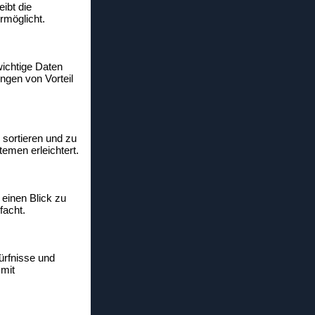
ibt die
rmöglicht.
wichtige Daten
ngen von Vorteil
 sortieren und zu
emen erleichtert.
f einen Blick zu
facht.
ürfnisse und
 mit