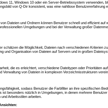
dows 11, Windows 10 oder ein Server-Betriebssystem verwenden, ble
ungsbild von Q-Dir konsistent, was eine nahtlose Benutzererfahrung e
g von Dateien und Ordnern können Benutzer schnell und effizient auf 
 professionellen Umgebungen und bei der Verwaltung großer Datenme
r schätzen die Möglichkeit, Dateien nach verschiedenen Kriterien zu
ung und Organisation von Dateien auf Servern und in großen Dateisyst
Klarheit, die es erleichtert, verschiedene Dateitypen oder Prioritäten au
d Verwaltung von Dateien in komplexen Verzeichnisstrukturen verein
ngsfähigkeit, sodass Benutzer die Farbfilter an ihre spezifischen Bed
s ist besonders nützlich in Umgebungen, in denen mehrere Benutzer
und Arbeitsstilen arbeiten.
Ansichten: