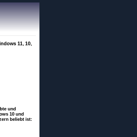
indows 11, 10,
ebte und
dows 10 und
rn beliebt ist: