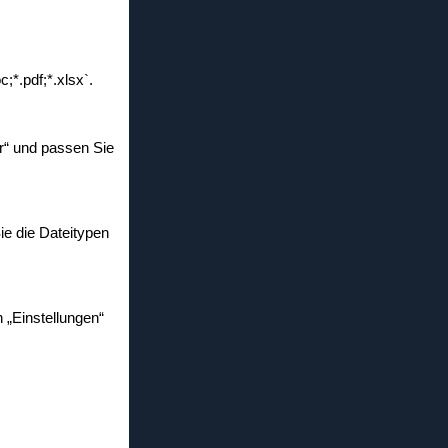
;*.pdf;*.xlsx`.
er“ und passen Sie
ie die Dateitypen
n „Einstellungen“