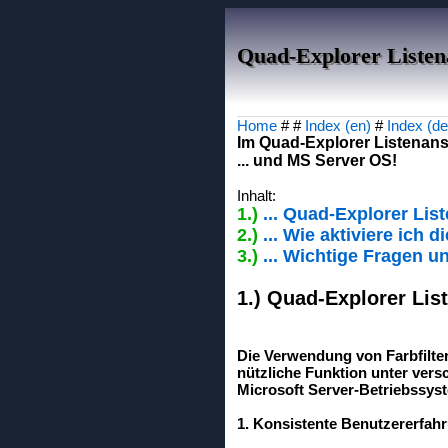
Quad-Explorer Listena
Home
# #
Index (en)
#
Index (de
Im Quad-Explorer Listenansi
... und MS Server OS!
Inhalt:
1.)
... Quad-Explorer List
2.)
... Wie aktiviere ich d
3.)
... Wichtige Fragen u
1.) Quad-Explorer List
Die Verwendung von Farbfilter
nützliche Funktion unter ver
Microsoft Server-Betriebssyst
1. Konsistente Benutzererfah