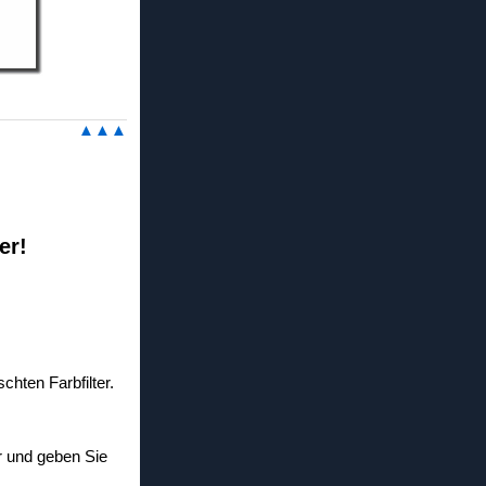
▲▲▲
er!
chten Farbfilter.
er und geben Sie