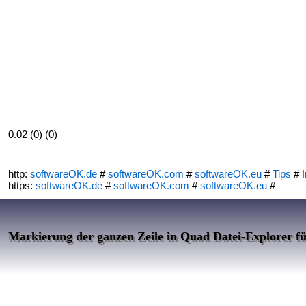
0.02 (0) (0)
http:
softwareOK.de
#
softwareOK.com
#
softwareOK.eu
#
Tips
#
I
https:
softwareOK.de
#
softwareOK.com
#
softwareOK.eu
#
Markierung der ganzen Zeile in Quad Datei-Explorer f