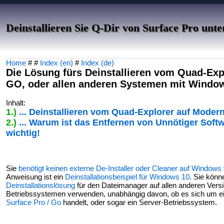
Deinstallieren Sie Q-Dir von Surface Pro unt
Home
# #
Index (en)
#
Index (de)
Die Lösung fürs Deinstallieren vom Quad-Exp
GO, oder allen anderen Systemen mit Window
Inhalt:
1.)
... Deinstallieren vom Quad-Explorer auf Mode
2.)
... Warum ist das Entfernen von Unnötiger So
wichtig!
Sie
benötigt keinen externe De-Installer oder Cleaner auf Windows
Anweisung ist ein
Deinstallationsbeispiel für Windows 10
. Sie könn
Deinstallationslösung
für den Dateimanager auf allen anderen Ver
Betriebssystemen verwenden, unabhängig davon, ob es sich um ei
Surface Pro / Go
handelt, oder sogar ein Server-Betriebssystem.