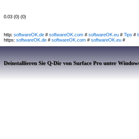
0.03 (0) (0)
http:
softwareOK.de
#
softwareOK.com
#
softwareOK.eu
#
Tips
#
I
https:
softwareOK.de
#
softwareOK.com
#
softwareOK.eu
#
Deinstallieren Sie Q-Dir von Surface Pro unter Windows