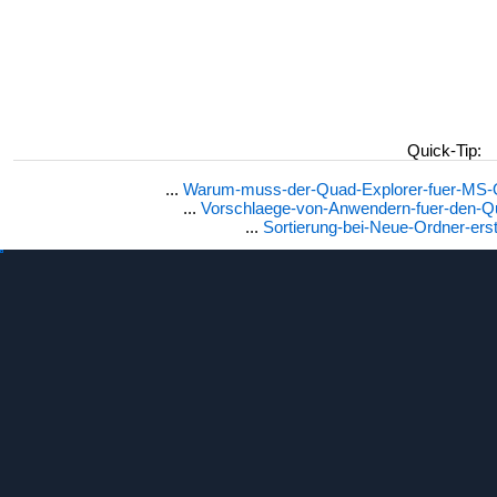
Quick-Tip:
...
Warum-muss-der-Quad-Explorer-fuer-MS-OS
...
Vorschlaege-von-Anwendern-fuer-den-Q
...
Sortierung-bei-Neue-Ordner-erst