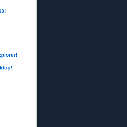
10!
xplorer!
ktop!