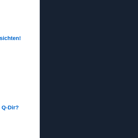
sichten!
 Q-Dir?