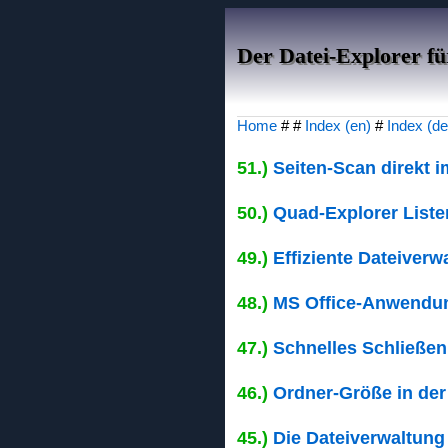
Der Datei-Explorer f
Home
# #
Index (en)
#
Index (de
51.)
Seiten-Scan direkt i
50.)
Quad-Explorer Liste
49.)
Effiziente Dateiverw
48.)
MS Office-Anwendung
47.)
Schnelles Schließen
46.)
Ordner-Größe in der
45.)
Die Dateiverwaltung