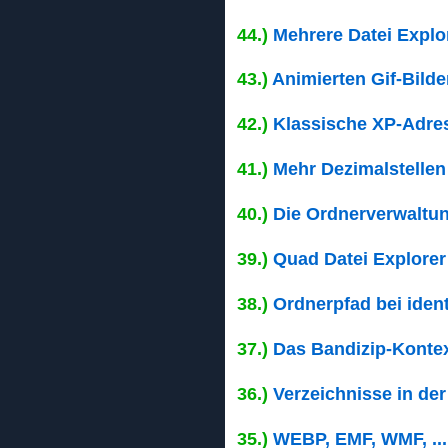
44.)
Mehrere Datei Explo
43.)
Animierten Gif-Bilde
42.)
Klassische XP-Adress
41.)
Mehr Dezimalstellen
40.)
Die Ordnerverwaltun
39.)
Quad Datei Explorer
38.)
Ordnerpfad bei iden
37.)
Das Bandizip-Kontex
36.)
Verzeichnisse in de
35.)
WEBP, EMF, WMF, ... 