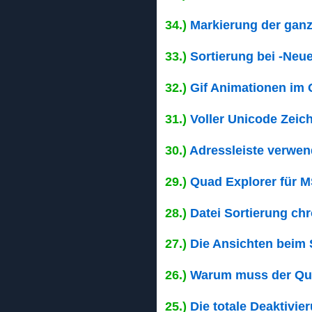
34.)
Markierung der ganz
33.)
Sortierung bei -Neue
32.)
Gif Animationen im 
31.)
Voller Unicode Zeic
30.)
Adressleiste verwen
29.)
Quad Explorer für MS
28.)
Datei Sortierung ch
27.)
Die Ansichten beim 
26.)
Warum muss der Quad
25.)
Die totale Deaktivie