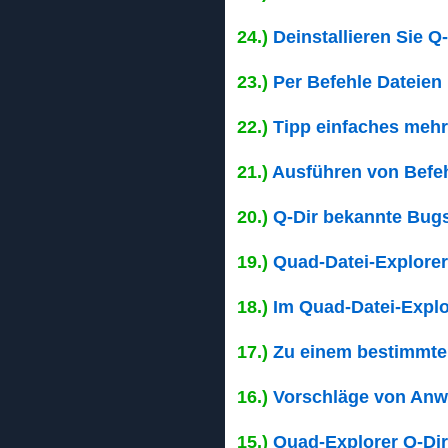
24.)
Deinstallieren Sie Q
23.)
Per Befehle Dateien
22.)
Tipp einfaches meh
21.)
Ausführen von Befeh
20.)
Q-Dir bekannte Bug
19.)
Quad-Datei-Explore
18.)
Im Quad-Datei-Explo
17.)
Zu einem bestimmten
16.)
Vorschläge von Anw
15.)
Quad-Explorer Q-Dir