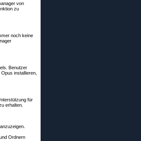
imanager von
nktion zu
immer noch keine
anager
els. Benutzer
Opus installieren,
nterstützung für
u erhalten.
 anzuzeigen.
 und Ordnern