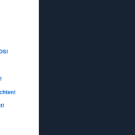
 OS!
!
chten!
t!