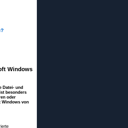
n?
soft Windows
e Datei- und
 ist besonders
ren oder
ft Windows von
ierte