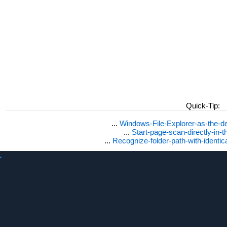
Quick-Tip:
...
Windows-File-Explorer-as-the-de
...
Start-page-scan-directly-in-t
...
Recognize-folder-path-with-identi