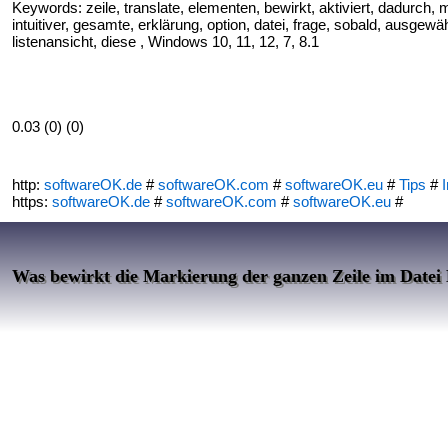
Keywords: zeile, translate, elementen, bewirkt, aktiviert, dadurch, 
intuitiver, gesamte, erklärung, option, datei, frage, sobald, ausgewäh
listenansicht, diese , Windows 10, 11, 12, 7, 8.1
0.03 (0) (0)
http:
softwareOK.de
#
softwareOK.com
#
softwareOK.eu
#
Tips
#
I
https:
softwareOK.de
#
softwareOK.com
#
softwareOK.eu
#
Was bewirkt die Markierung der ganzen Zeile im Datei